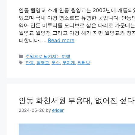
안동 월영교 소개 안동 월영교는 2003년에 개통되
있으며 국내 야경 명소로도 유명한 곳입니다. 안동
엮어 만든 미투리를 모티브로 삼은 다리로 가운데는
월영교 월영정 그리고 야경 해가 지면 월영교와 정
더합니다. …
Read more
Categories
추억으로 남겨지는 여행
Tags
안동
,
월영교
,
분수
,
무지개
,
워터밤
안동 화천서원 부용대, 없어진 섶다
2024-05-26
by
erider