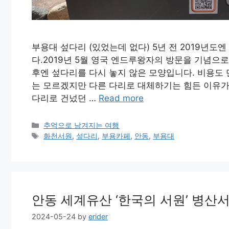
부용대 섶다리 (있었는데 없다) 5년 전 2019년
다.2019년 5월 영국 엔드루왕자의 방문을 기념으로
후엔 섶다리를 다시 놓지 않은 모양입니다. 비용도
는 모르겠지만 다른 다리로 대체하기는 힘든 이유가
다리로 건넜던 …
Read more
Categories
추억으로 남겨지는 여행
Tags
화천서원
,
섶다리
,
부용카페
,
안동
,
부용대
안동 세계유산 ‘한국의 서원’ 병산
2024-05-24
by
erider