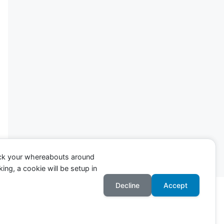
ack your whereabouts around
ing, a cookie will be setup in
Decline
Accept
GeneratePress