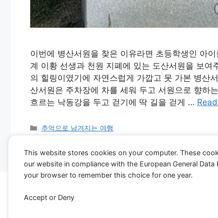
이번에 병산서원을 찾은 이유라면 초등학생인 아이
계 이황 선생과 천원 지폐에 있는 도산서원을 보여
의 힐링이였기에 자연스럽게 가깝고 못 가본 병산서
산서원은 주차장에 차를 세워 두고 서원으로 향하는
흐르는 낙동강을 두고 걷기에 딱 길을 걷게 …
Read
Categories
추억으로 남겨지는 여행
Tags
안동
,
병산서원
,
도산서원
,
한국의 서원
,
세계유산
,
서원
This website stores cookies on your computer. These cook
our website in compliance with the European General Data Pro
your browser to remember this choice for one year.
© 2026 시간
Accept or Deny