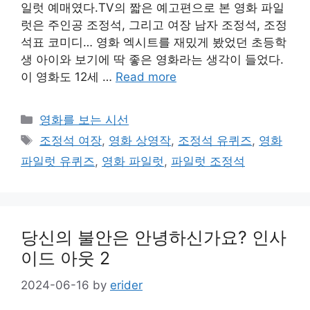
일럿 예매였다.TV의 짧은 예고편으로 본 영화 파일
럿은 주인공 조정석, 그리고 여장 남자 조정석, 조정
석표 코미디… 영화 엑시트를 재밌게 봤었던 초등학
생 아이와 보기에 딱 좋은 영화라는 생각이 들었다.
이 영화도 12세 …
Read more
Categories
영화를 보는 시선
Tags
조정석 여장
,
영화 상영작
,
조정석 유퀴즈
,
영화
파일럿 유퀴즈
,
영화 파일럿
,
파일럿 조정석
당신의 불안은 안녕하신가요? 인사
이드 아웃 2
2024-06-16
by
erider