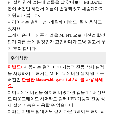
난 설치 한적 없는데 앱들을 잘 찾아보니
MI BAND
앱이 버전업 하면서 이름이 변경되었고 체중계까지
지원되나 봅니다
.
이라이더는 벌써
1
년
5
개월째 미밴드
1
을 사용하고
있지요
.
그래서 순간 메인폰의 앱을
MI FIT
으로 버전업 할것
인가 다른 폰에 깔것인가 고민하다가 그냥 깔고서 무
지 후회 합니다
.
주의사항
미밴드
1
사용자는 컬러
LED
기능과 진동 상세 설정
을 사용하기 위해서는
MI FIT 2.X
버전 깔지 말고 구
버전인
한글판
klasses.blog.me 1.4.341
를 사용하세
요
.
이미
2.X
대 버전을 설치해 버렸다면 앱을
1.4
버전으
로 다운그레이드 하더라도 컬러
LED
기능과 진동 상
세 설정 기능은 사용할 수 없습니다
.
이때는 미밴드 펌웨어도 같이 다운그레이드 해야 되