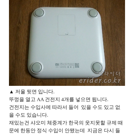
▲ 저울 뒷면 입니다
.
뚜껑을 열고
AA
건전지
4
개를 넣으면 됩니다
.
건전지는 수입사에 따라서 들어
있을 수도 있고 없
을 수도 있습니다
.
재밌는건 샤오미 체중계가 한국의 웃지못할 규제 때
문에 한동안 정식 수입이 안됐는데
지금은 다시 들