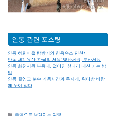
안동 관련 포스팅
안동 하회마을 탐방기와 한옥숙소 민현재
안동 세계유산 ‘한국의 서원’ 병산서원, 도산서원
안동 화천서원 부용대, 없어진 섶다리 대신 가는 방
법
안동 월영교 분수 가동시간과 무지개, 워터밤 바람
에 옷이 젖다
Categories
추억으로 남겨지는 여행