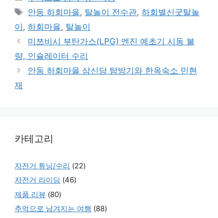
Tags
안동 하회마을
,
탈놀이 전수관
,
하회별신굿탈놀
이
,
하회마을
,
탈놀이
미쯔비시 부탄가스(LPG) 엔진 예초기 시동 불
량, 인슐레이터 수리
안동 하회마을 삼신당 탐방기와 한옥숙소 민현
재
카테고리
자전거 튜닝/수리
(22)
자전거 라이딩
(46)
제품 리뷰
(80)
추억으로 남겨지는 여행
(88)