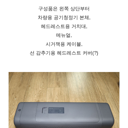
구성품은 왼쪽 상단부터
차량용 공기청정기 본체,
헤드레스트용 거치대,
메뉴얼,
시거잭용 케이블,
선 감추기용 헤드레스트 커버(?)