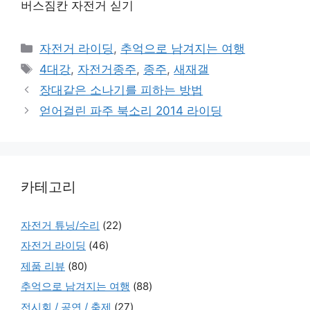
버스짐칸 자전거 싣기
Categories
자전거 라이딩
,
추억으로 남겨지는 여행
Tags
4대강
,
자전거종주
,
종주
,
새재갤
장대같은 소나기를 피하는 방법
얻어걸린 파주 북소리 2014 라이딩
카테고리
자전거 튜닝/수리
(22)
자전거 라이딩
(46)
제품 리뷰
(80)
추억으로 남겨지는 여행
(88)
전시회 / 공연 / 축제
(27)