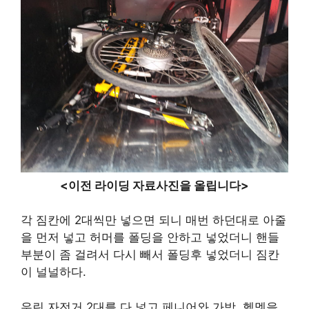
<이전 라이딩 자료사진을 올립니다>
각 짐칸에 2대씩만 넣으면 되니 매번 하던대로 아줄
을 먼저 넣고 허머를 폴딩을 안하고 넣었더니 핸들
부분이 좀 걸려서 다시 빼서 폴딩후 넣었더니 짐칸
이 널널하다.
우린 자전거 2대를 다 넣고 페니어와 가방, 헬멧을