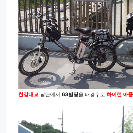
한강대교
남단에서
63빌딩
을 배경우로
하이런 아줄