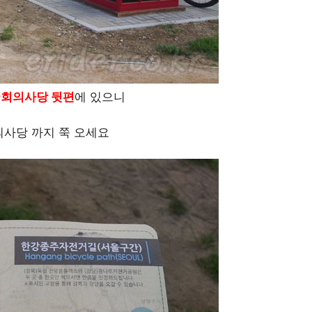
국
회의사당 뒷편
에 있으니
의사당 까지 쭉 오세요