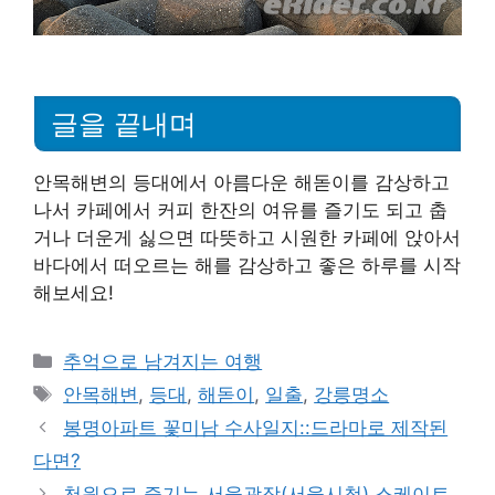
글을 끝내며
안목해변의 등대에서 아름다운 해돋이를 감상하고
나서 카페에서 커피 한잔의 여유를 즐기도 되고 춥
거나 더운게 싫으면 따뜻하고 시원한 카페에 앉아서
바다에서 떠오르는 해를 감상하고 좋은 하루를 시작
해보세요!
Categories
추억으로 남겨지는 여행
Tags
안목해변
,
등대
,
해돋이
,
일출
,
강릉명소
봉명아파트 꽃미남 수사일지::드라마로 제작된
다면?
천원으로 즐기는 서울광장(서울시청) 스케이트