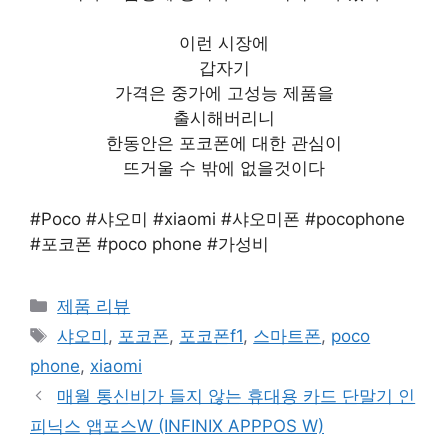
이런 시장에
갑자기
가격은 중가에 고성능 제품을
출시해버리니
한동안은 포코폰에 대한 관심이
뜨거울 수 밖에 없을것이다
#Poco #샤오미 #xiaomi #샤오미폰 #pocophone
#포코폰 #poco phone #가성비
Categories
제품 리뷰
Tags
샤오미
,
포코폰
,
포코폰f1
,
스마트폰
,
poco
phone
,
xiaomi
매월 통신비가 들지 않는 휴대용 카드 단말기 인
피닉스 앱포스W (INFINIX APPPOS W)