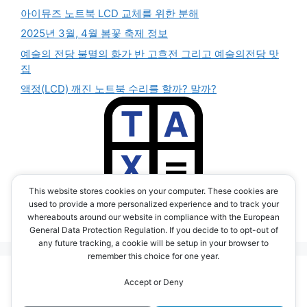
아이뮤즈 노트북 LCD 교체를 위한 분해
2025년 3월, 4월 봄꽃 축제 정보
예술의 전당 불멸의 화가 반 고흐전 그리고 예술의전당 맛
집
액정(LCD) 깨진 노트북 수리를 할까? 말까?
This website stores cookies on your computer. These cookies are
부가세 계산기 앱
used to provide a more personalized experience and to track your
(TAX CALC APP)
whereabouts around our website in compliance with the European
General Data Protection Regulation. If you decide to to opt-out of
any future tracking, a cookie will be setup in your browser to
remember this choice for one year.
© 2026 시간을 달리는 e라이더 blog <전기 자전거 여행,
Accept or Deny
IT 스토리>
• Built with
GeneratePress