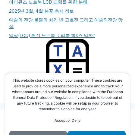
아이뮤즈 노트북 LCD 교체를 위한 분해
2025년 3월, 4월 봄꽃 축제 정보
예술의 전당 불멸의 화가 반 고흐전 그리고 예술의전당 맛
집
액정(LCD) 깨진 노트북 수리를 할까? 말까?
This website stores cookies on your computer. These cookies are
부가세 계산기 앱
used to provide a more personalized experience and to track your
(TAX CALC APP)
whereabouts around our website in compliance with the European
General Data Protection Regulation. If you decide to to opt-out of
any future tracking, a cookie will be setup in your browser to
remember this choice for one year.
© 2026 시간을 달리는 e라이더 blog <전기 자전거 여행,
Accept or Deny
IT 스토리>
• Built with
GeneratePress