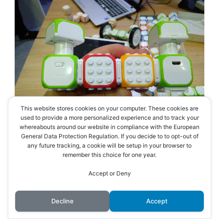
This website stores cookies on your computer. These cookies are
used to provide a more personalized experience and to track your
whereabouts around our website in compliance with the European
General Data Protection Regulation. If you decide to to opt-out of
이렇게 블럭 별로 기능이 달라요.
▲
any future tracking, a cookie will be setup in your browser to
remember this choice for one year.
USB 도 연결 가능합니다.
Accept or Deny
충전 모듈도 있겠죠.
Decline
Accept