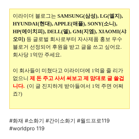
이라이더 블로그는
SAMSUNG(삼성), LG(엘지),
HYUNDAI(현대), APPLE(애플), SONY(소니),
HP(에이치피), DELL(델), GM(지엠), XIAOMI(샤
오미)
등 글로벌 회사로부터 자사제품 홍보 우수
블로거 선정되어 후원을 받고 글을 쓰고 싶어요.
회사당 1억만 주세요.
이 회사들이 미쳤다고 이라이더에 1억을 줄 리가
없으니
제 돈 주고 사서 써보고 제 맘대로 글 쓸겁
니다.
(이 글 진지하게 받아들여서 1억 주면 어쩌
죠?)
#화재 #소화기 #간이소화기 #월드프로119
#worldpro 119