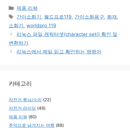
Categories
제품 리뷰
Tags
간이소화기
,
월드프로119
,
간이소화용구
,
화재
,
소화기
,
worldpro 119
리눅스 파일 캐릭터셋(character set() 확인 및
변환하기
리눅스에서 메일 읽고 확인하는 명령어
카테고리
자전거 튜닝/수리
(22)
자전거 라이딩
(46)
제품 리뷰
(80)
추억으로 남겨지는 여행
(88)