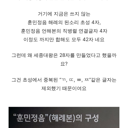
거기에 지금은 쓰지 않는
훈민정음 해례의 된소리 초성 4자,
훈민정음 언해본의 직병렬 연결글자 4자
이정도 까지만 합해도 모두 42자 네요
그런데 왜 세종대왕은 28자를 만들었다고 했을까
요?
그건 초성에서 중복된 “ㄲ, ㄸ, ㅃ, ㅉ”같은 글자는
제외했기 때문이여요