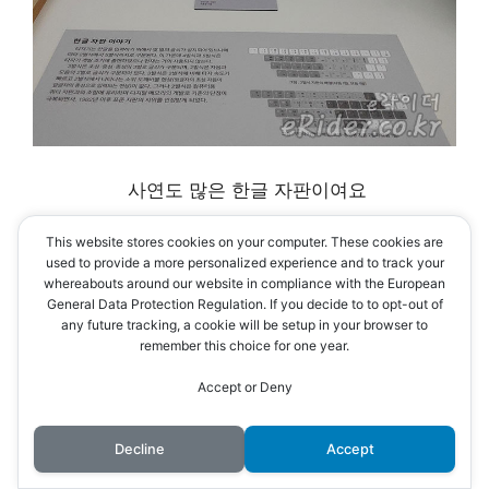
사연도 많은 한글 자판이여요
여러가지 방식이 있었지만
This website stores cookies on your computer. These cookies are
현재는 2벌식 쿼티 자판으로 평정됐어요
used to provide a more personalized experience and to track your
whereabouts around our website in compliance with the European
General Data Protection Regulation. If you decide to to opt-out of
any future tracking, a cookie will be setup in your browser to
remember this choice for one year.
Accept or Deny
Decline
Accept